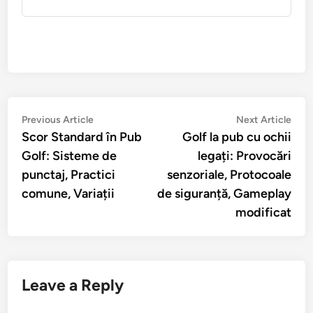
Post
Previous
Nex
Previous Article
Next Article
article:
artic
Scor Standard în Pub
Golf la pub cu ochii
navigation
Golf: Sisteme de
legați: Provocări
punctaj, Practici
senzoriale, Protocoale
comune, Variații
de siguranță, Gameplay
modificat
Leave a Reply