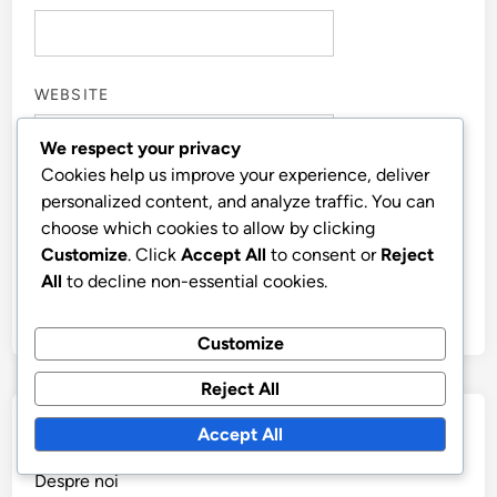
WEBSITE
We respect your privacy
Cookies help us improve your experience, deliver
personalized content, and analyze traffic. You can
SAVE MY NAME, EMAIL, AND WEBSITE IN THIS
choose which cookies to allow by clicking
BROWSER FOR THE NEXT TIME I COMMENT.
Customize
. Click
Accept All
to consent or
Reject
All
to decline non-essential cookies.
Customize
Reject All
Linkuri
Accept All
Despre noi