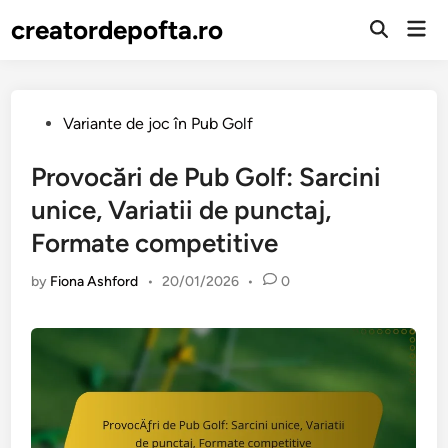
Skip
creatordepofta.ro
Mai
to
Open
Men
Search
content
Posted
Variante de joc în Pub Golf
in
Provocări de Pub Golf: Sarcini
unice, Variatii de punctaj,
Formate competitive
by
Fiona Ashford
•
20/01/2026
•
0