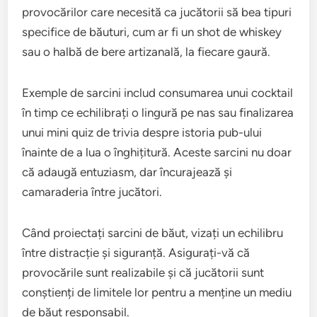
provocărilor care necesită ca jucătorii să bea tipuri
specifice de băuturi, cum ar fi un shot de whiskey
sau o halbă de bere artizanală, la fiecare gaură.
Exemple de sarcini includ consumarea unui cocktail
în timp ce echilibrați o lingură pe nas sau finalizarea
unui mini quiz de trivia despre istoria pub-ului
înainte de a lua o înghițitură. Aceste sarcini nu doar
că adaugă entuziasm, dar încurajează și
camaraderia între jucători.
Când proiectați sarcini de băut, vizați un echilibru
între distracție și siguranță. Asigurați-vă că
provocările sunt realizabile și că jucătorii sunt
conștienți de limitele lor pentru a menține un mediu
de băut responsabil.