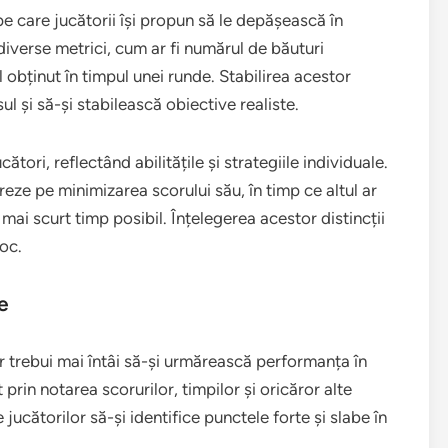
pe care jucătorii își propun să le depășească în
diverse metrici, cum ar fi numărul de băuturi
 obținut în timpul unei runde. Stabilirea acestor
ul și să-și stabilească obiective realiste.
ători, reflectând abilitățile și strategiile individuale.
eze pe minimizarea scorului său, în timp ce altul ar
l mai scurt timp posibil. Înțelegerea acestor distincții
oc.
e
ar trebui mai întâi să-și urmărească performanța în
 prin notarea scorurilor, timpilor și oricăror alte
ucătorilor să-și identifice punctele forte și slabe în