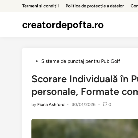
Skip
Termeni și condiții
Politica de protecție a datelor
Con
to
content
creatordepofta.ro
Posted
Sisteme de punctaj pentru Pub Golf
in
Scorare Individuală în P
personale, Formate com
by
Fiona Ashford
•
30/01/2026
•
0