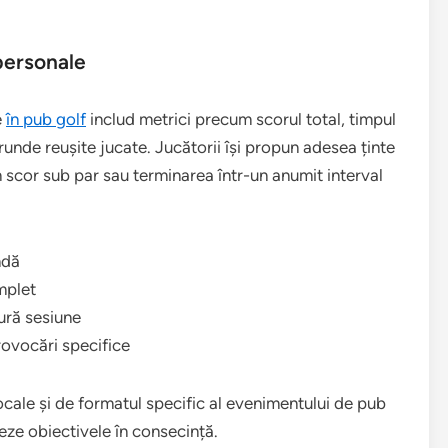
personale
e
în pub golf
includ metrici precum scorul total, timpul
runde reușite jucate. Jucătorii își propun adesea ținte
un scor sub par sau terminarea într-un anumit interval
ndă
mplet
gură sesiune
ovocări specifice
locale și de formatul specific al evenimentului de pub
eze obiectivele în consecință.