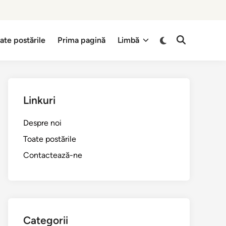
Switch
ate postările
Prima pagină
Limbă
Open
to
Search
dark
mode
Linkuri
Despre noi
Toate postările
Contactează-ne
Categorii