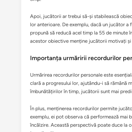
Apoi, jucătorii ar trebui să-și stabilească obi
lor anterioare. De exemplu, dacă un jucător a f
propună să reducă acel timp la 55 de minute în
acestor obiective menține jucătorii motivați și
Importanța urmăririi recordurilor pe
Urmărirea recordurilor personale este esențial
clară a progresului lor, ajutându-i să rămână mo
îmbunătățirilor în timp, jucătorii sunt mai pred
În plus, menținerea recordurilor permite jucător
exemplu, ei pot observa că performează mai bi
încălzire. Această perspectivă poate duce la o 