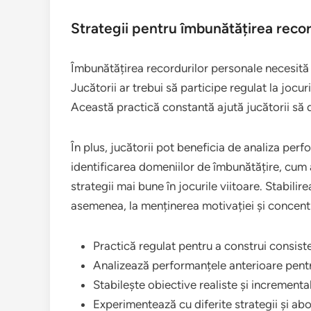
Strategii pentru îmbunătățirea recor
Îmbunătățirea recordurilor personale necesită o
Jucătorii ar trebui să participe regulat la jocur
Această practică constantă ajută jucătorii să de
În plus, jucătorii pot beneficia de analiza perf
identificarea domeniilor de îmbunătățire, cum ar
strategii mai bune în jocurile viitoare. Stabili
asemenea, la menținerea motivației și concentr
Practică regulat pentru a construi consist
Analizează performanțele anterioare pent
Stabilește obiective realiste și incrementa
Experimentează cu diferite strategii și abo