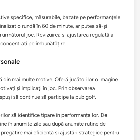
ective specifice, măsurabile, bazate pe performanțele
inalizat o rundă în 60 de minute, ar putea să-și
 următorul joc. Revizuirea și ajustarea regulată a
 concentrați pe îmbunătățire.
rsonale
ă din mai multe motive. Oferă jucătorilor o imagine
tivați și implicați în joc. Prin observarea
ispuși să continue să participe la pub golf.
ilor să identifice tipare în performanța lor. De
ne în anumite zile sau după anumite rutine de
pregătire mai eficientă și ajustări strategice pentru