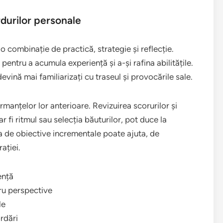
durilor personale
 combinație de practică, strategie și reflecție.
i pentru a acumula experiență și a-și rafina abilitățile.
vină mai familiarizați cu traseul și provocările sale.
ormanțelor lor anterioare. Revizuirea scorurilor și
 fi ritmul sau selecția băuturilor, pot duce la
rea de obiective incrementale poate ajuta, de
ației.
ență
ru perspective
le
rdări