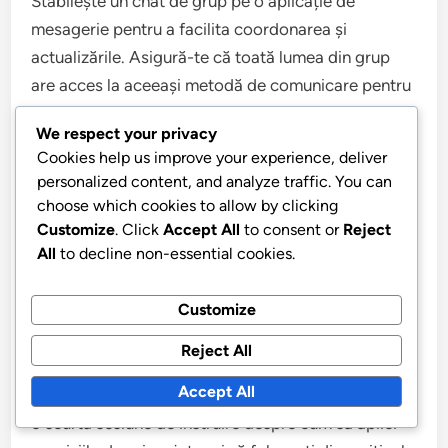
Stabilește un chat de grup pe o aplicație de
mesagerie pentru a facilita coordonarea și
actualizările. Asigură-te că toată lumea din grup
are acces la aceeași metodă de comunicare pentru
a te asigura că nimeni nu este lăsat deoparte.
We respect your privacy
Desemnează o persoană responsabilă pentru
Cookies help us improve your experience, deliver
urgențe pentru a simplifica comunicarea și luarea
personalized content, and analyze traffic. You can
deciziilor.
choose which cookies to allow by clicking
Customize
. Click
Accept All
to consent or
Reject
Sfaturi pentru utilizarea echipamentului
All
to decline non-essential cookies.
de siguranță
Customize
Pentru a maximiza eficiența echipamentului de
Reject All
siguranță, familiarizează-te tu și grupul tău cu
Accept All
utilizarea acestuia înainte de eveniment. Realizează
o scurtă sesiune de instruire despre cum să aplici