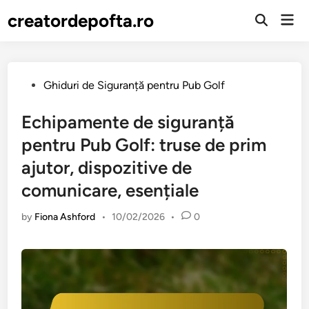
Skip
creatordepofta.ro
Mai
to
Open
Men
Search
content
Posted
Ghiduri de Siguranță pentru Pub Golf
in
Echipamente de siguranță
pentru Pub Golf: truse de prim
ajutor, dispozitive de
comunicare, esențiale
by
Fiona Ashford
•
10/02/2026
•
0