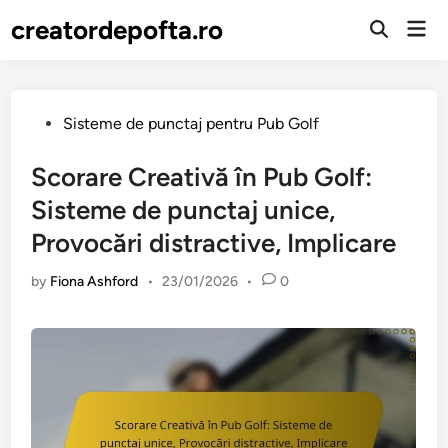
Skip
creatordepofta.ro
Mai
to
Open
Men
Search
content
Posted
Sisteme de punctaj pentru Pub Golf
in
Scorare Creativă în Pub Golf:
Sisteme de punctaj unice,
Provocări distractive, Implicare
by
Fiona Ashford
•
23/01/2026
•
0