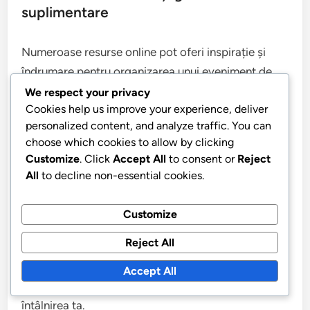
suplimentare
Numeroase resurse online pot oferi inspirație și
îndrumare pentru organizarea unui eveniment de
pub golf de succes. Site-urile dedicate planificării
We respect your privacy
Cookies help us improve your experience, deliver
evenimentelor includ adesea articole despre idei de
personalized content, and analyze traffic. You can
scorare creativă și provocări unice care pot fi
choose which cookies to allow by clicking
încorporate în jocul tău.
Customize
. Click
Accept All
to consent or
Reject
All
to decline non-essential cookies.
Forumurile și grupurile de pe rețelele sociale axate
pe pub golf pot fi, de asemenea, valoroase pentru
Customize
împărtășirea experiențelor și sfaturilor. Participanții
Reject All
își împărtășesc adesea propriile fișe de scor,
provocări și chiar fotografii de la evenimentele
Accept All
anterioare, ceea ce poate genera noi idei pentru
întâlnirea ta.