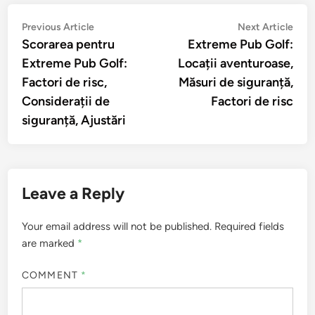
Post
Previous
Nex
Previous Article
Next Article
article:
artic
Scorarea pentru
Extreme Pub Golf:
navigation
Extreme Pub Golf:
Locații aventuroase,
Factori de risc,
Măsuri de siguranță,
Considerații de
Factori de risc
siguranță, Ajustări
Leave a Reply
Your email address will not be published.
Required fields
are marked
*
COMMENT
*