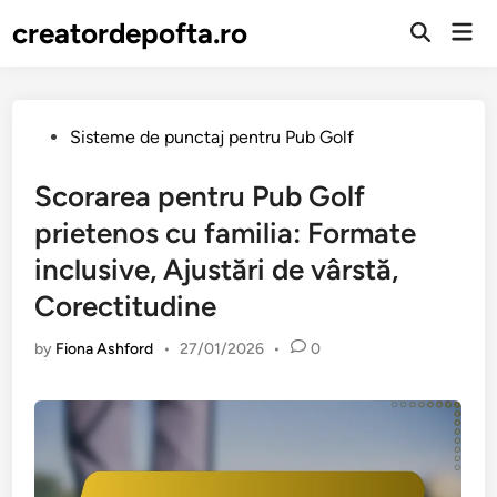
Skip
creatordepofta.ro
Mai
to
Open
Men
Search
content
Posted
Sisteme de punctaj pentru Pub Golf
in
Scorarea pentru Pub Golf
prietenos cu familia: Formate
inclusive, Ajustări de vârstă,
Corectitudine
by
Fiona Ashford
•
27/01/2026
•
0