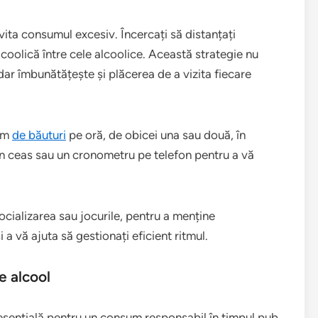
vita consumul excesiv. Încercați să distanțați
coolică între cele alcoolice. Această strategie nu
 dar îmbunătățește și plăcerea de a vizita fiecare
xim
de băuturi
pe oră, de obicei una sau două, în
un ceas sau un cronometru pe telefon pentru a vă
 socializarea sau jocurile, pentru a menține
 vă ajuta să gestionați eficient ritmul.
e alcool
 esențială pentru un consum responsabil în timpul pub