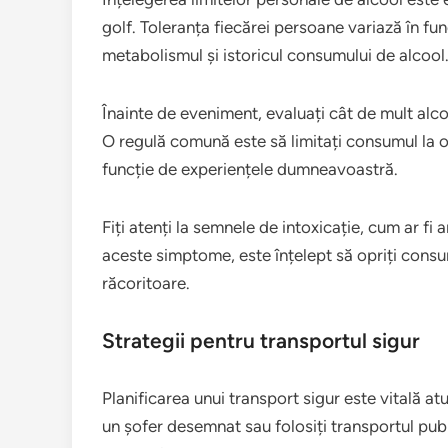
golf. Toleranța fiecărei persoane variază în fu
metabolismul și istoricul consumului de alcool
Înainte de eveniment, evaluați cât de mult alco
O regulă comună este să limitați consumul la o
funcție de experiențele dumneavoastră.
Fiți atenți la semnele de intoxicație, cum ar fi
aceste simptome, este înțelept să opriți consum
răcoritoare.
Strategii pentru transportul sigur
Planificarea unui transport sigur este vitală at
un șofer desemnat sau folosiți transportul publ