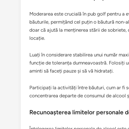
Moderarea este crucială în pub golf pentru a e
băuturile, permițând cel puțin o băutură non-al
doar că ajută la menținerea stării de sobriete,
locație.
Luați în considerare stabilirea unui număr ma
funcție de toleranța dumneavoastră. Folosiți 
aminti să faceți pauze și să vă hidratați.
Participați la activități între băuturi, cum ar fi
concentrarea departe de consumul de alcool și a
Recunoașterea limitelor personale d
Înțelegerea limitelor personale de alcool este