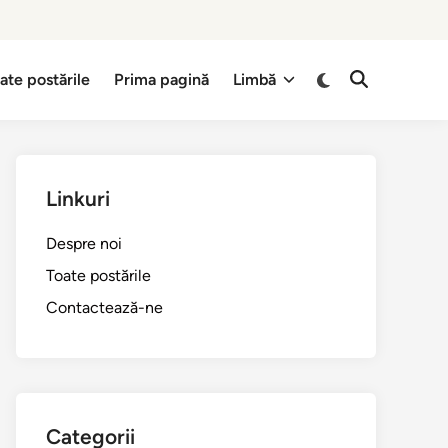
Switch
ate postările
Prima pagină
Limbă
Open
to
Search
dark
mode
Linkuri
Despre noi
Toate postările
Contactează-ne
Categorii