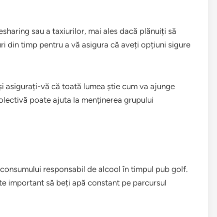
desharing sau a taxiurilor, mai ales dacă plănuiți să
uri din timp pentru a vă asigura că aveți opțiuni sigure
 și asigurați-vă că toată lumea știe cum va ajunge
olectivă poate ajuta la menținerea grupului
a consumului responsabil de alcool în timpul pub golf.
te important să beți apă constant pe parcursul