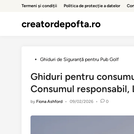
Skip
Termeni și condiții
Politica de protecție a datelor
Con
to
content
creatordepofta.ro
Posted
Ghiduri de Siguranță pentru Pub Golf
in
Ghiduri pentru consumul
Consumul responsabil, 
by
Fiona Ashford
•
09/02/2026
•
0