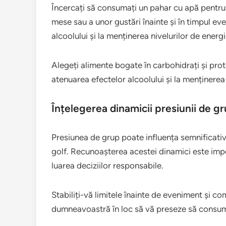
Încercați să consumați un pahar cu apă pentru 
mese sau a unor gustări înainte și în timpul eve
alcoolului și la menținerea nivelurilor de energi
Alegeți alimente bogate în carbohidrați și prot
atenuarea efectelor alcoolului și la menținerea 
Înțelegerea dinamicii presiunii de g
Presiunea de grup poate influența semnificat
golf. Recunoașterea acestei dinamici este impo
luarea deciziilor responsabile.
Stabiliți-vă limitele înainte de eveniment și com
dumneavoastră în loc să vă preseze să consum