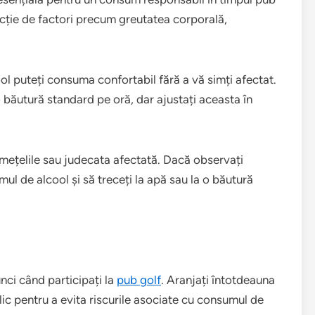
ncție de factori precum greutatea corporală,
.
ol puteți consuma confortabil fără a vă simți afectat.
 băutură standard pe oră, dar ajustați aceasta în
 amețelile sau judecata afectată. Dacă observați
ul de alcool și să treceți la apă sau la o băutură
unci când participați la
pub golf
. Aranjați întotdeauna
ic pentru a evita riscurile asociate cu consumul de