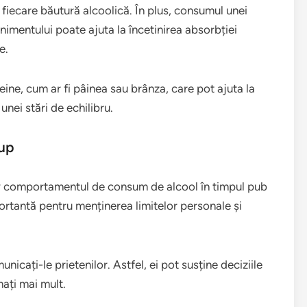
fiecare băutură alcoolică. În plus, consumul unei
nimentului poate ajuta la încetinirea absorbției
e.
eine, cum ar fi pâinea sau brânza, care pot ajuta la
unei stări de echilibru.
rup
iv comportamentul de consum de alcool în timpul pub
rtantă pentru menținerea limitelor personale și
unicați-le prietenilor. Astfel, ei pot susține deciziile
ați mai mult.