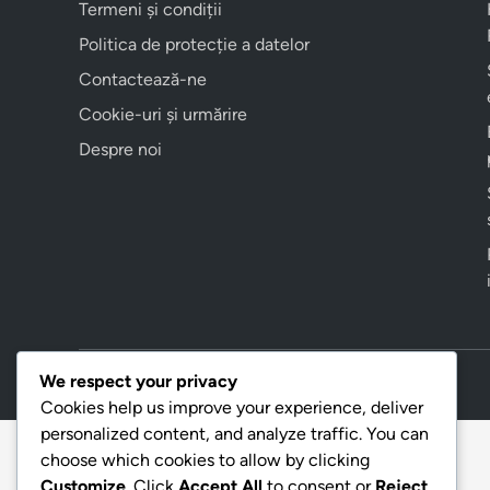
Termeni și condiții
Politica de protecție a datelor
Contactează-ne
Cookie-uri și urmărire
Despre noi
We respect your privacy
Copyright © 2026
creatordepofta.ro
.
Cookies help us improve your experience, deliver
personalized content, and analyze traffic. You can
choose which cookies to allow by clicking
Customize
. Click
Accept All
to consent or
Reject