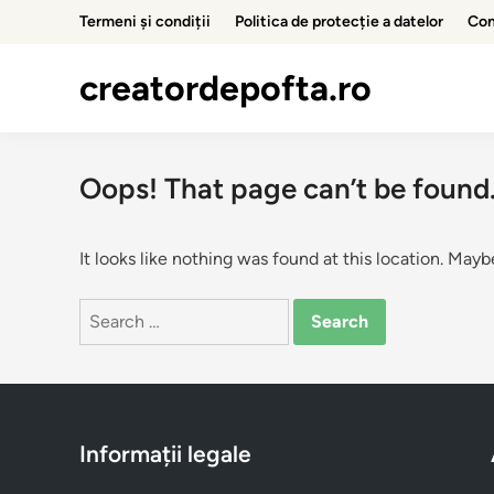
Skip
Termeni și condiții
Politica de protecție a datelor
Con
to
content
creatordepofta.ro
Oops! That page can’t be found
It looks like nothing was found at this location. Mayb
Search
for:
Informații legale